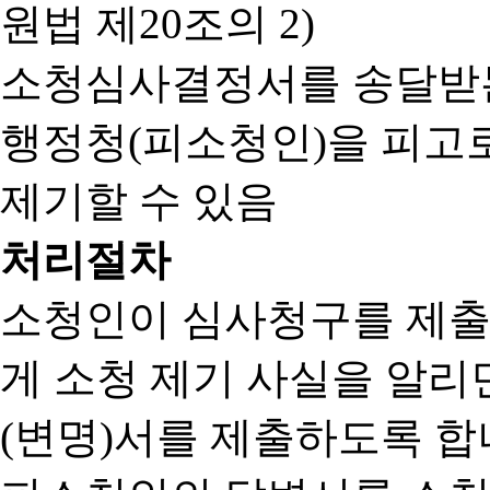
원법 제20조의 2)
소청심사결정서를 송달받는
행정청(피소청인)을 피고
제기할 수 있음
처리절차
소청인이 심사청구를 제출
게 소청 제기 사실을 알
(변명)서를 제출하도록 합