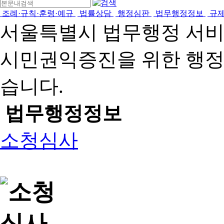
조례·규칙·훈령·예규
법률상담
행정심판
법무행정정보
규
서울특별시 법무행정 서
시민권익증진을 위한 행
습니다.
법무행정정보
소청심사