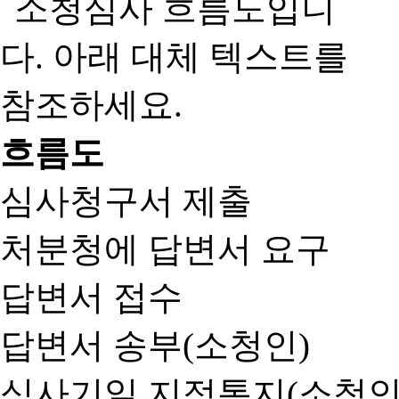
흐름도
심사청구서 제출
처분청에 답변서 요구
답변서 접수
답변서 송부(소청인)
심사기일 지정통지(소청인