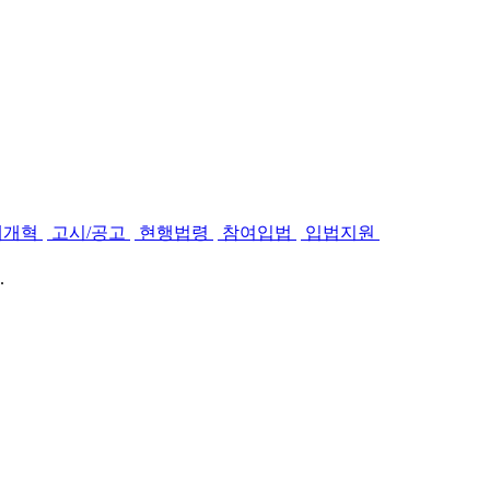
제개혁
고시/공고
현행법령
참여입법
입법지원
.