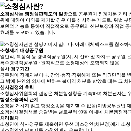
소청심사는 행정심판제도의 일종
으로 공무원이 징계처분 기타 
위에 대하여 이의를 제기할 경우 이를 심사하는 제도로, 위법 부
보완적 기능을 통하여 직접적으로 공무원의 신분보장과 직업 공
효과를 도모하고 있습니다.
소청제기 대상공무원
일반직, 특정직 등 경력직공무원(시, 시 산하 및 자치구 공무원, 
특수경력직공무원 : 원칙적으로 소청대상에 포함되지 않음
심사 청구기간
공무원이 징계처분이나, 강임·휴직·직위해제 또는 직권면직을 받
그 밖에 본인의 의사에 반하는 불이익 처분을 받았을 때는 그 처분
심사결정의 효력
소청심사위원회의 결정은 처분행정청을 기속하며 처분권자는 위
행정소송과의 관계
소청을 거치지 않고 행정소송을 제기할 수 없음(지방공무원법 제2
소청심사결정서를 송달받는 날로부터 90일 이내네 처분행정청(피
처리절차
소청인이 심사청구를 제출하면 우선 피소청인(처분청)에게 소청
피소청인의 답변서를 소청인에게 우송합니다.