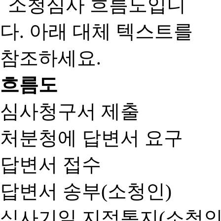
흐름도
심사청구서 제출
처분청에 답변서 요구
답변서 접수
답변서 송부(소청인)
심사기일 지정통지(소청인