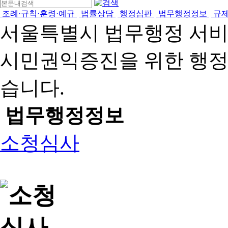
조례·규칙·훈령·예규
법률상담
행정심판
법무행정정보
규
서울특별시 법무행정 서
시민권익증진을 위한 행
습니다.
법무행정정보
소청심사