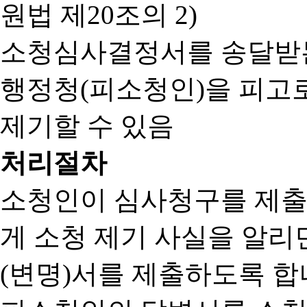
원법 제20조의 2)
소청심사결정서를 송달받는
행정청(피소청인)을 피고
제기할 수 있음
처리절차
소청인이 심사청구를 제출
게 소청 제기 사실을 알
(변명)서를 제출하도록 합