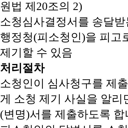
원법 제20조의 2)
소청심사결정서를 송달받는
행정청(피소청인)을 피고
제기할 수 있음
처리절차
소청인이 심사청구를 제출
게 소청 제기 사실을 알
(변명)서를 제출하도록 합