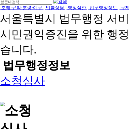
조례·규칙·훈령·예규
법률상담
행정심판
법무행정정보
규
서울특별시 법무행정 서
시민권익증진을 위한 행
습니다.
법무행정정보
소청심사