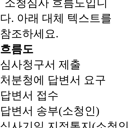
흐름도
심사청구서 제출
처분청에 답변서 요구
답변서 접수
답변서 송부(소청인)
심사기일 지정통지(소청인