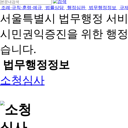
조례·규칙·훈령·예규
법률상담
행정심판
법무행정정보
규
서울특별시 법무행정 서
시민권익증진을 위한 행
습니다.
법무행정정보
소청심사