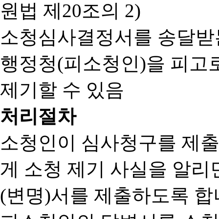
원법 제20조의 2)
소청심사결정서를 송달받는
행정청(피소청인)을 피고
제기할 수 있음
처리절차
소청인이 심사청구를 제출
게 소청 제기 사실을 알
(변명)서를 제출하도록 합