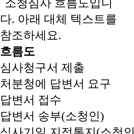
흐름도
심사청구서 제출
처분청에 답변서 요구
답변서 접수
답변서 송부(소청인)
심사기일 지정통지(소청인