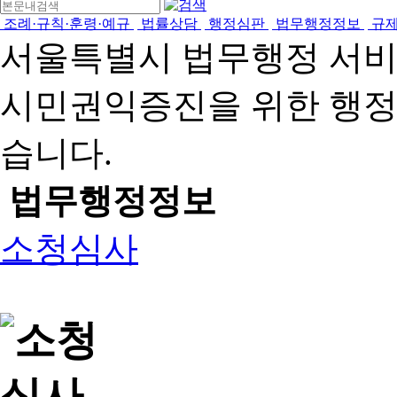
조례·규칙·훈령·예규
법률상담
행정심판
법무행정정보
규
서울특별시 법무행정 서
시민권익증진을 위한 행
습니다.
법무행정정보
소청심사