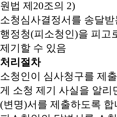
원법 제20조의 2)
소청심사결정서를 송달받는
행정청(피소청인)을 피고
제기할 수 있음
처리절차
소청인이 심사청구를 제출
게 소청 제기 사실을 알
(변명)서를 제출하도록 합