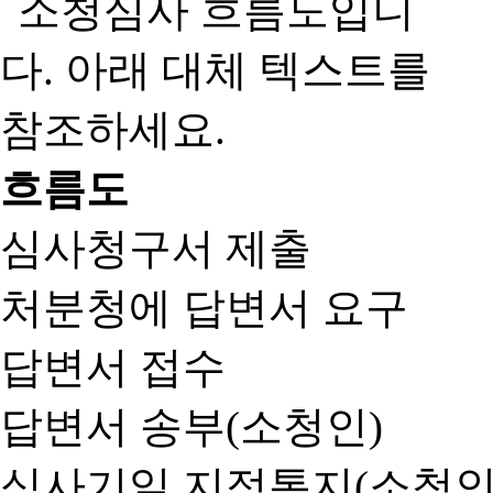
흐름도
심사청구서 제출
처분청에 답변서 요구
답변서 접수
답변서 송부(소청인)
심사기일 지정통지(소청인