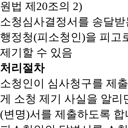
원법 제20조의 2)
소청심사결정서를 송달받는
행정청(피소청인)을 피고
제기할 수 있음
처리절차
소청인이 심사청구를 제출
게 소청 제기 사실을 알
(변명)서를 제출하도록 합