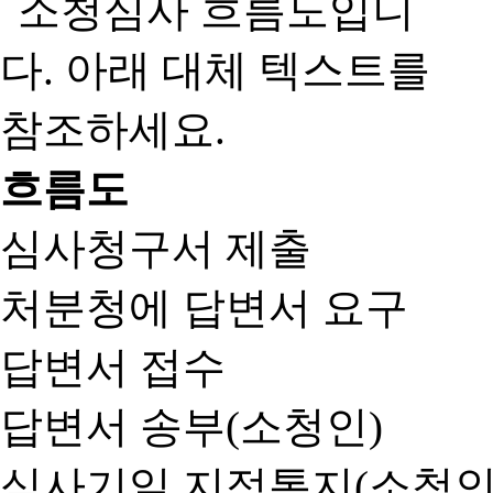
흐름도
심사청구서 제출
처분청에 답변서 요구
답변서 접수
답변서 송부(소청인)
심사기일 지정통지(소청인