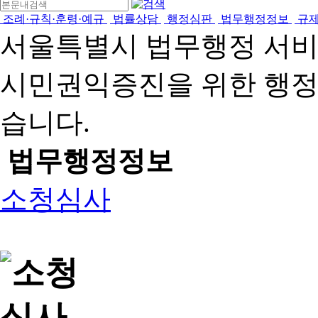
조례·규칙·훈령·예규
법률상담
행정심판
법무행정정보
규
서울특별시 법무행정 서
시민권익증진을 위한 행
습니다.
법무행정정보
소청심사