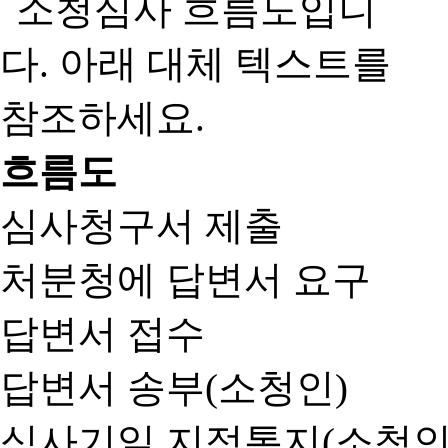
흐름도
심사청구서 제출
처분청에 답변서 요구
답변서 접수
답변서 송부(소청인)
심사기일 지정통지(소청인