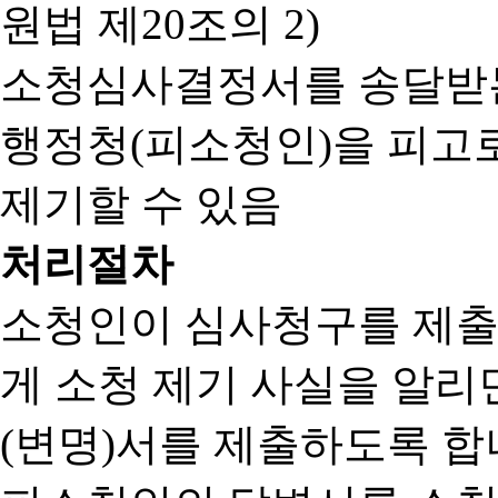
원법 제20조의 2)
소청심사결정서를 송달받는
행정청(피소청인)을 피고
제기할 수 있음
처리절차
소청인이 심사청구를 제출
게 소청 제기 사실을 알
(변명)서를 제출하도록 합