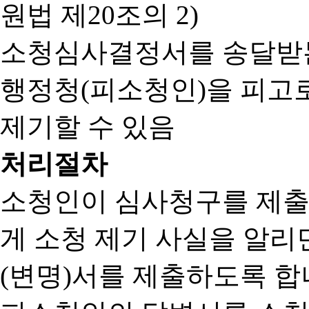
원법 제20조의 2)
소청심사결정서를 송달받는
행정청(피소청인)을 피고
제기할 수 있음
처리절차
소청인이 심사청구를 제출
게 소청 제기 사실을 알
(변명)서를 제출하도록 합