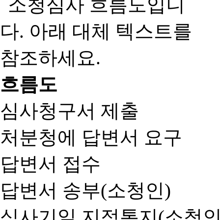
흐름도
심사청구서 제출
처분청에 답변서 요구
답변서 접수
답변서 송부(소청인)
심사기일 지정통지(소청인