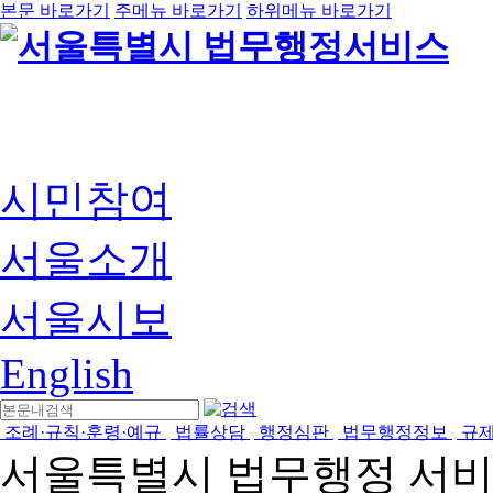
본문 바로가기
주메뉴 바로가기
하위메뉴 바로가기
시민참여
서울소개
서울시보
English
조례·규칙·훈령·예규
법률상담
행정심판
법무행정정보
규
서울특별시 법무행정 서