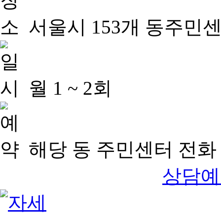
서울시 153개 동주민
월 1 ~ 2회
해당 동 주민센터 전화 
상담예