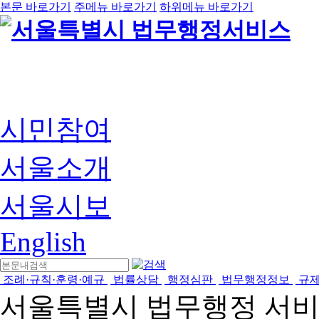
본문 바로가기
주메뉴 바로가기
하위메뉴 바로가기
시민참여
서울소개
서울시보
English
조례·규칙·훈령·예규
법률상담
행정심판
법무행정정보
규
서울특별시 법무행정 서