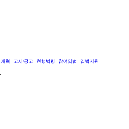
제개혁
고시/공고
현행법령
참여입법
입법지원
.