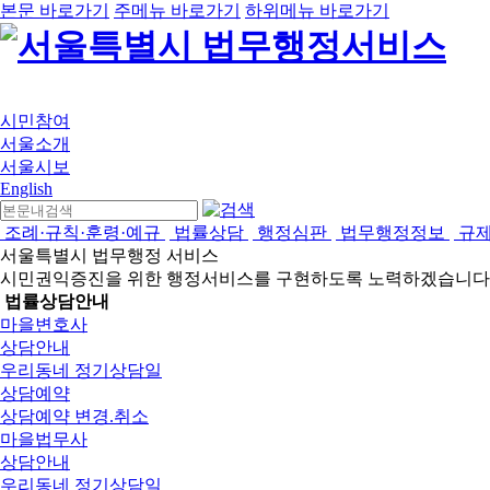
본문 바로가기
주메뉴 바로가기
하위메뉴 바로가기
시민참여
서울소개
서울시보
English
조례·규칙·훈령·예규
법률상담
행정심판
법무행정정보
규
서울특별시 법무행정 서비스
시민권익증진을 위한 행정서비스를 구현하도록 노력하겠습니다
법률상담안내
마을변호사
상담안내
우리동네 정기상담일
상담예약
상담예약 변경.취소
마을법무사
상담안내
우리동네 정기상담일