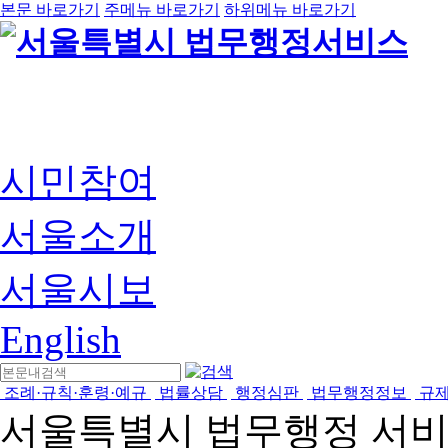
본문 바로가기
주메뉴 바로가기
하위메뉴 바로가기
시민참여
서울소개
서울시보
English
조례·규칙·훈령·예규
법률상담
행정심판
법무행정정보
규
서울특별시 법무행정 서