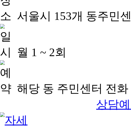
서울시 153개 동주민
월 1 ~ 2회
해당 동 주민센터 전화 
상담예