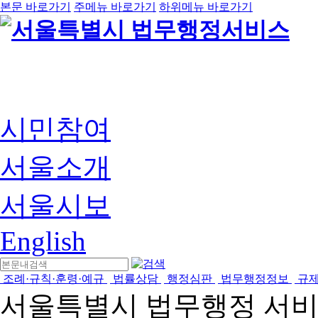
본문 바로가기
주메뉴 바로가기
하위메뉴 바로가기
시민참여
서울소개
서울시보
English
조례·규칙·훈령·예규
법률상담
행정심판
법무행정정보
규
서울특별시 법무행정 서