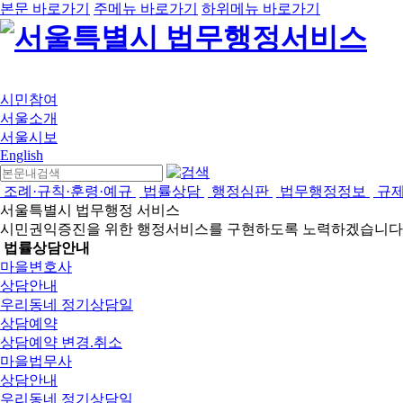
본문 바로가기
주메뉴 바로가기
하위메뉴 바로가기
시민참여
서울소개
서울시보
English
조례·규칙·훈령·예규
법률상담
행정심판
법무행정정보
규
서울특별시 법무행정 서비스
시민권익증진을 위한 행정서비스를 구현하도록 노력하겠습니다
법률상담안내
마을변호사
상담안내
우리동네 정기상담일
상담예약
상담예약 변경.취소
마을법무사
상담안내
우리동네 정기상담일