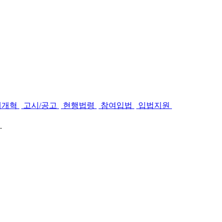
제개혁
고시/공고
현행법령
참여입법
입법지원
.