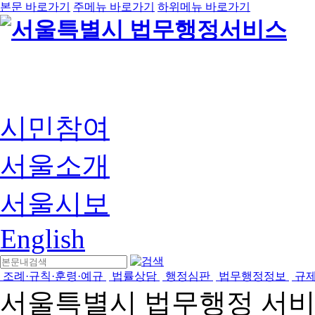
본문 바로가기
주메뉴 바로가기
하위메뉴 바로가기
시민참여
서울소개
서울시보
English
조례·규칙·훈령·예규
법률상담
행정심판
법무행정정보
규
서울특별시 법무행정 서