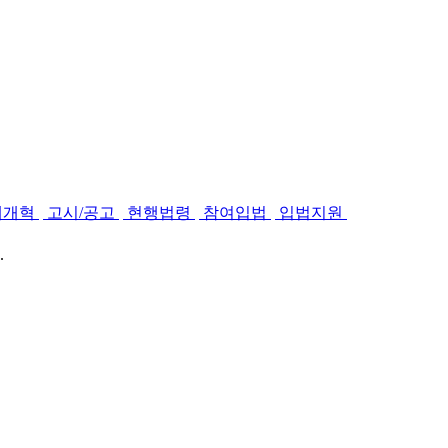
제개혁
고시/공고
현행법령
참여입법
입법지원
.