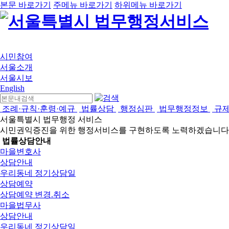
본문 바로가기
주메뉴 바로가기
하위메뉴 바로가기
시민참여
서울소개
서울시보
English
조례·규칙·훈령·예규
법률상담
행정심판
법무행정정보
규
서울특별시 법무행정 서비스
시민권익증진을 위한 행정서비스를 구현하도록 노력하겠습니다
법률상담안내
마을변호사
상담안내
우리동네 정기상담일
상담예약
상담예약 변경.취소
마을법무사
상담안내
우리동네 정기상담일