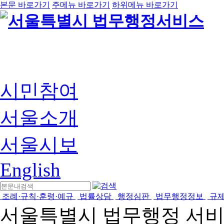
본문 바로가기
주메뉴 바로가기
하위메뉴 바로가기
시민참여
서울소개
서울시보
English
조례·규칙·훈령·예규
법률상담
행정심판
법무행정정보
규
서울특별시 법무행정 서