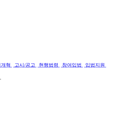
제개혁
고시/공고
현행법령
참여입법
입법지원
.