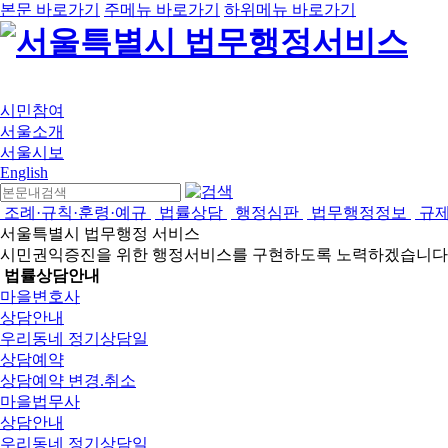
본문 바로가기
주메뉴 바로가기
하위메뉴 바로가기
시민참여
서울소개
서울시보
English
조례·규칙·훈령·예규
법률상담
행정심판
법무행정정보
규
서울특별시 법무행정 서비스
시민권익증진을 위한 행정서비스를 구현하도록 노력하겠습니다
법률상담안내
마을변호사
상담안내
우리동네 정기상담일
상담예약
상담예약 변경.취소
마을법무사
상담안내
우리동네 정기상담일