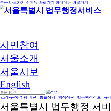
본문 바로가기
주메뉴 바로가기
하위메뉴 바로가기
시민참여
서울소개
서울시보
English
조례·규칙·훈령·예규
법률상담
행정심판
법무행정정보
규
서울특별시 법무행정 서