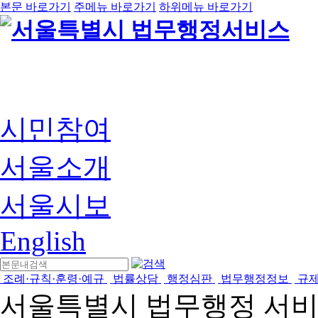
본문 바로가기
주메뉴 바로가기
하위메뉴 바로가기
시민참여
서울소개
서울시보
English
조례·규칙·훈령·예규
법률상담
행정심판
법무행정정보
규
서울특별시 법무행정 서