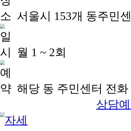
서울시 153개 동주민
월 1 ~ 2회
해당 동 주민센터 전화 
상담예