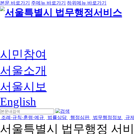
본문 바로가기
주메뉴 바로가기
하위메뉴 바로가기
시민참여
서울소개
서울시보
English
조례·규칙·훈령·예규
법률상담
행정심판
법무행정정보
규
서울특별시 법무행정 서