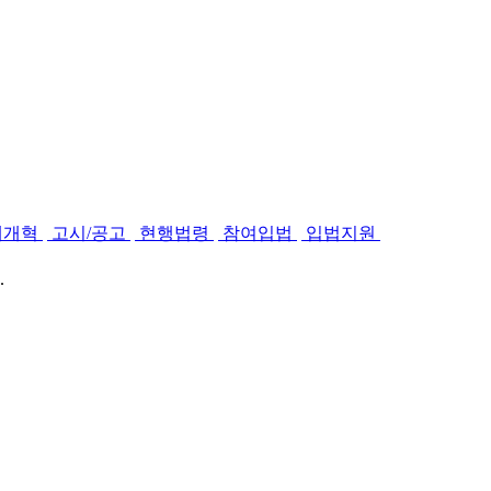
제개혁
고시/공고
현행법령
참여입법
입법지원
.