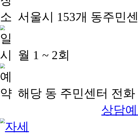
서울시 153개 동주민
월 1 ~ 2회
해당 동 주민센터 전화 
상담예