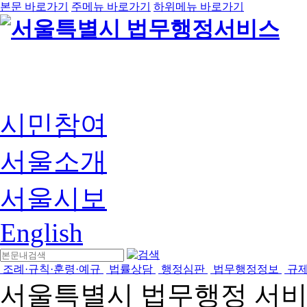
본문 바로가기
주메뉴 바로가기
하위메뉴 바로가기
시민참여
서울소개
서울시보
English
조례·규칙·훈령·예규
법률상담
행정심판
법무행정정보
규
서울특별시 법무행정 서