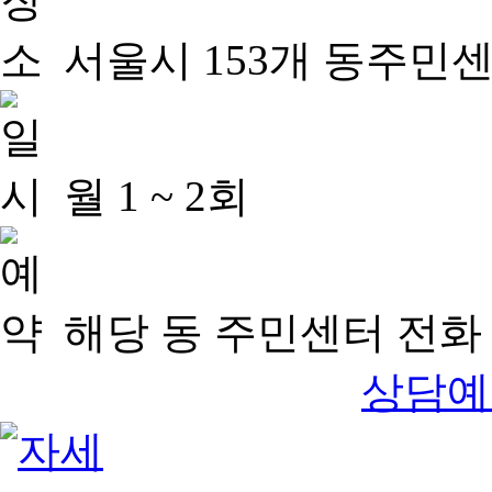
서울시 153개 동주민
월 1 ~ 2회
해당 동 주민센터 전화 
상담예