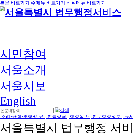
본문 바로가기
주메뉴 바로가기
하위메뉴 바로가기
시민참여
서울소개
서울시보
English
조례·규칙·훈령·예규
법률상담
행정심판
법무행정정보
규
서울특별시 법무행정 서