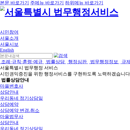
본문 바로가기
주메뉴 바로가기
하위메뉴 바로가기
시민참여
서울소개
서울시보
English
조례·규칙·훈령·예규
법률상담
행정심판
법무행정정보
규
서울특별시 법무행정 서비스
시민권익증진을 위한 행정서비스를 구현하도록 노력하겠습니다
법률상담안내
마을변호사
상담안내
우리동네 정기상담일
상담예약
상담예약 변경.취소
마을법무사
상담안내
우리동네 정기상담일