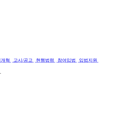
제개혁
고시/공고
현행법령
참여입법
입법지원
.