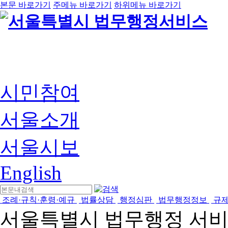
본문 바로가기
주메뉴 바로가기
하위메뉴 바로가기
시민참여
서울소개
서울시보
English
조례·규칙·훈령·예규
법률상담
행정심판
법무행정정보
규
서울특별시 법무행정 서