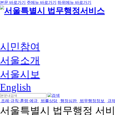
본문 바로가기
주메뉴 바로가기
하위메뉴 바로가기
시민참여
서울소개
서울시보
English
조례·규칙·훈령·예규
법률상담
행정심판
법무행정정보
규
서울특별시 법무행정 서