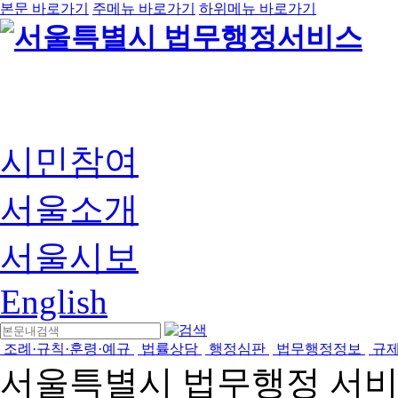
본문 바로가기
주메뉴 바로가기
하위메뉴 바로가기
시민참여
서울소개
서울시보
English
조례·규칙·훈령·예규
법률상담
행정심판
법무행정정보
규
서울특별시 법무행정 서