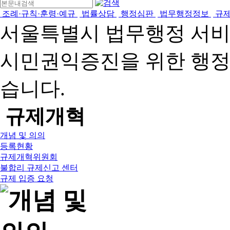
조례·규칙·훈령·예규
법률상담
행정심판
법무행정정보
규
서울특별시 법무행정 서
시민권익증진을 위한 행
습니다.
규제개혁
개념 및 의의
등록현황
규제개혁위원회
불합리 규제신고 센터
규제 입증 요청