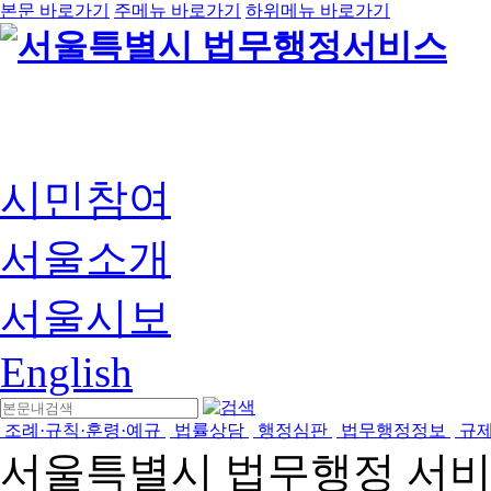
본문 바로가기
주메뉴 바로가기
하위메뉴 바로가기
시민참여
서울소개
서울시보
English
조례·규칙·훈령·예규
법률상담
행정심판
법무행정정보
규
서울특별시 법무행정 서