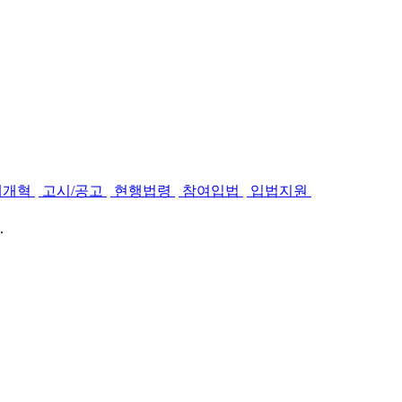
제개혁
고시/공고
현행법령
참여입법
입법지원
.