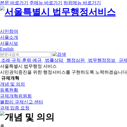
본문 바로가기
주메뉴 바로가기
하위메뉴 바로가기
시민참여
서울소개
서울시보
English
조례·규칙·훈령·예규
법률상담
행정심판
법무행정정보
규
서울특별시 법무행정 서비스
시민권익증진을 위한 행정서비스를 구현하도록 노력하겠습니다
규제개혁
개념 및 의의
등록현황
규제개혁위원회
불합리 규제신고 센터
규제 입증 요청
홈