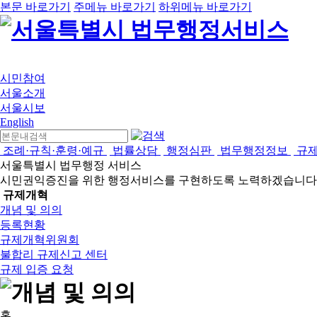
본문 바로가기
주메뉴 바로가기
하위메뉴 바로가기
시민참여
서울소개
서울시보
English
조례·규칙·훈령·예규
법률상담
행정심판
법무행정정보
규
서울특별시 법무행정 서비스
시민권익증진을 위한 행정서비스를 구현하도록 노력하겠습니다
규제개혁
개념 및 의의
등록현황
규제개혁위원회
불합리 규제신고 센터
규제 입증 요청
홈