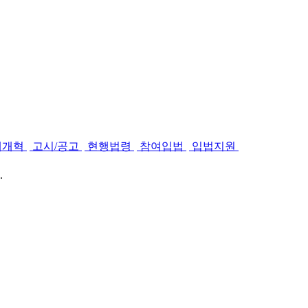
제개혁
고시/공고
현행법령
참여입법
입법지원
.