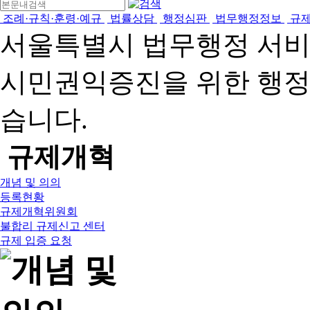
조례·규칙·훈령·예규
법률상담
행정심판
법무행정정보
규
서울특별시 법무행정 서
시민권익증진을 위한 행
습니다.
규제개혁
개념 및 의의
등록현황
규제개혁위원회
불합리 규제신고 센터
규제 입증 요청