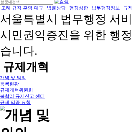
조례·규칙·훈령·예규
법률상담
행정심판
법무행정정보
규
서울특별시 법무행정 서
시민권익증진을 위한 행
습니다.
규제개혁
개념 및 의의
등록현황
규제개혁위원회
불합리 규제신고 센터
규제 입증 요청