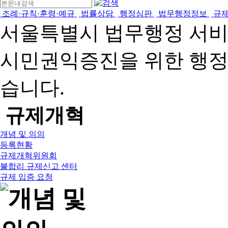
조례·규칙·훈령·예규
법률상담
행정심판
법무행정정보
규
서울특별시 법무행정 서
시민권익증진을 위한 행
습니다.
규제개혁
개념 및 의의
등록현황
규제개혁위원회
불합리 규제신고 센터
규제 입증 요청