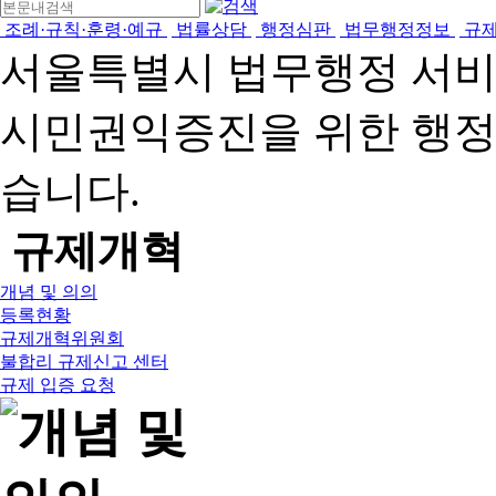
조례·규칙·훈령·예규
법률상담
행정심판
법무행정정보
규
서울특별시 법무행정 서
시민권익증진을 위한 행
습니다.
규제개혁
개념 및 의의
등록현황
규제개혁위원회
불합리 규제신고 센터
규제 입증 요청