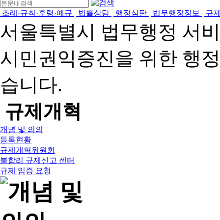
조례·규칙·훈령·예규
법률상담
행정심판
법무행정정보
규
서울특별시 법무행정 서
시민권익증진을 위한 행
습니다.
규제개혁
개념 및 의의
등록현황
규제개혁위원회
불합리 규제신고 센터
규제 입증 요청