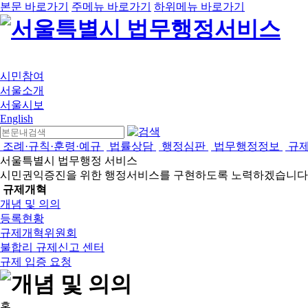
본문 바로가기
주메뉴 바로가기
하위메뉴 바로가기
시민참여
서울소개
서울시보
English
조례·규칙·훈령·예규
법률상담
행정심판
법무행정정보
규
서울특별시 법무행정 서비스
시민권익증진을 위한 행정서비스를 구현하도록 노력하겠습니다
규제개혁
개념 및 의의
등록현황
규제개혁위원회
불합리 규제신고 센터
규제 입증 요청
홈