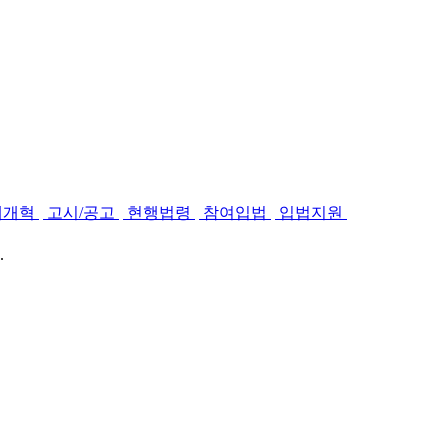
제개혁
고시/공고
현행법령
참여입법
입법지원
.