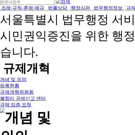
조례·규칙·훈령·예규
법률상담
행정심판
법무행정정보
규
서울특별시 법무행정 서
시민권익증진을 위한 행
습니다.
규제개혁
개념 및 의의
등록현황
규제개혁위원회
불합리 규제신고 센터
규제 입증 요청