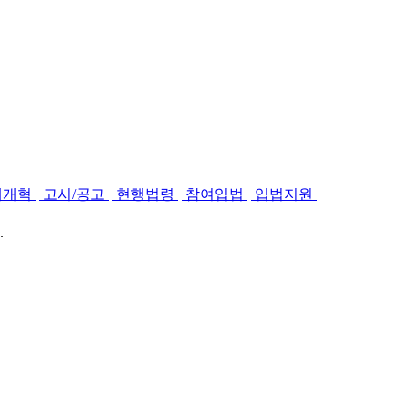
제개혁
고시/공고
현행법령
참여입법
입법지원
.