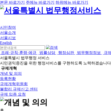
본문 바로가기
주메뉴 바로가기
하위메뉴 바로가기
시민참여
서울소개
서울시보
English
조례·규칙·훈령·예규
법률상담
행정심판
법무행정정보
규
서울특별시 법무행정 서비스
시민권익증진을 위한 행정서비스를 구현하도록 노력하겠습니다
규제개혁
개념 및 의의
등록현황
규제개혁위원회
불합리 규제신고 센터
규제 입증 요청
홈