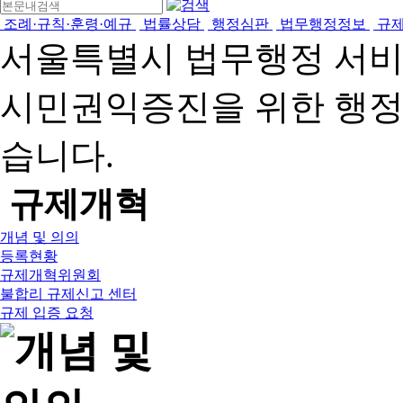
조례·규칙·훈령·예규
법률상담
행정심판
법무행정정보
규
서울특별시 법무행정 서
시민권익증진을 위한 행
습니다.
규제개혁
개념 및 의의
등록현황
규제개혁위원회
불합리 규제신고 센터
규제 입증 요청