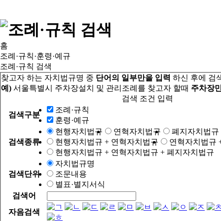
홈
조례·규칙·훈령·예규
조례·규칙 검색
찾고자 하는 자치법규명 중
단어의 일부만을 입력
하신 후에 검
예)
서울특별시 주차장설치 및 관리조례를 찾고자 할때
주차장만
검색 조건 입력
조례·규칙
검색구분
훈령·예규
현행자치법규
연혁자치법규
폐지자치법규
검색종류
현행자치법규 + 연혁자치법규
연혁자치법규 
현행자치법규 + 연혁자치법규 + 폐지자치법규
자치법규명
검색단위
조문내용
별표·별지서식
검색어
자음검색