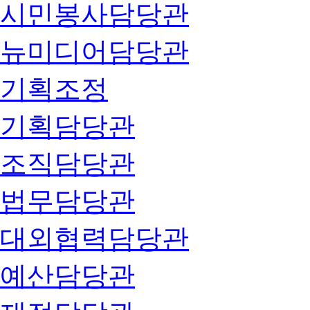
시민봉사담당관
뉴미디어담당관
기획조정
기획담당관
조직담당관
법무담당관
대외협력담당관
예산담당관