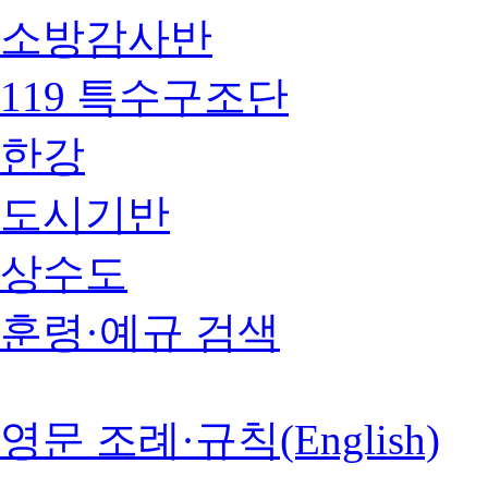
소방감사반
119 특수구조단
한강
도시기반
상수도
훈령·예규 검색
영문 조례·규칙(English)