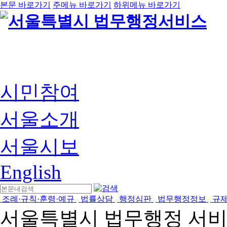
본문 바로가기
주메뉴 바로가기
하위메뉴 바로가기
시민참여
서울소개
서울시보
English
조례·규칙·훈령·예규
법률상담
행정심판
법무행정정보
규
서울특별시 법무행정 서