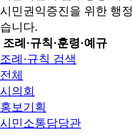
시민권익증진을 위한 행
습니다.
조례·규칙·훈령·예규
조례·규칙 검색
전체
시의회
홍보기획
시민소통담당관