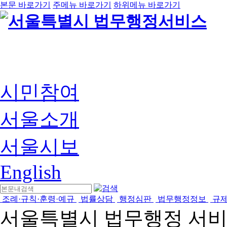
본문 바로가기
주메뉴 바로가기
하위메뉴 바로가기
시민참여
서울소개
서울시보
English
조례·규칙·훈령·예규
법률상담
행정심판
법무행정정보
규
서울특별시 법무행정 서