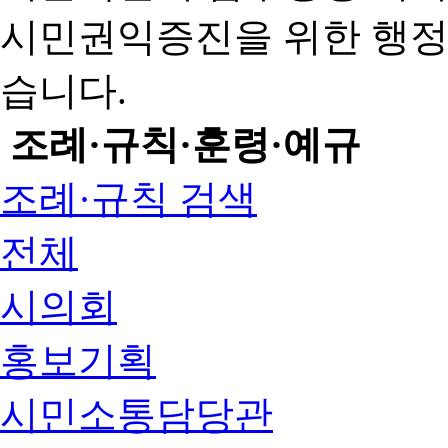
시민권익증진을 위한 행
습니다.
조례·규칙·훈령·예규
조례·규칙 검색
전체
시의회
홍보기획
시민소통담당관