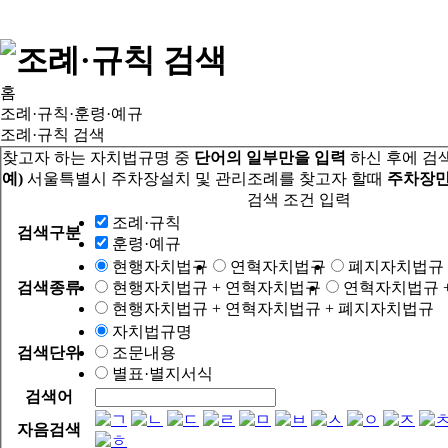
홈
조례·규칙·훈령·예규
조례·규칙 검색
찾고자 하는 자치법규명 중
단어의 일부만을 입력
하신 후에 검
예)
서울특별시 주차장설치 및 관리조례를 찾고자 할때
주차장만
검색 조건 입력
조례·규칙
검색구분
훈령·예규
현행자치법규
연혁자치법규
폐지자치법규
검색종류
현행자치법규 + 연혁자치법규
연혁자치법규 
현행자치법규 + 연혁자치법규 + 폐지자치법규
자치법규명
검색단위
조문내용
별표·별지서식
검색어
자음검색