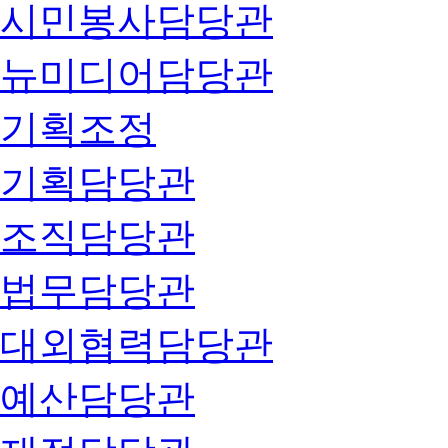
시민봉사담당관
뉴미디어담당관
기획조정
기획담당관
조직담당관
법무담당관
대외협력담당관
예산담당관