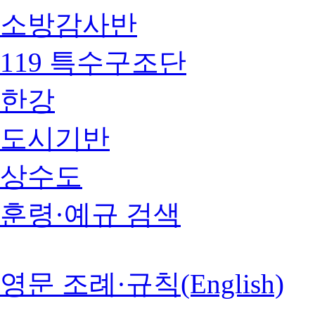
소방감사반
119 특수구조단
한강
도시기반
상수도
훈령·예규 검색
영문 조례·규칙(English)