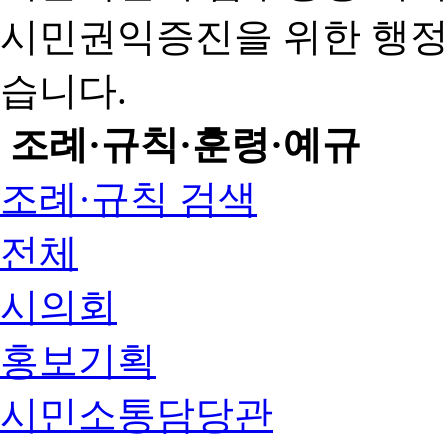
시민권익증진을 위한 행
습니다.
조례·규칙·훈령·예규
조례·규칙 검색
전체
시의회
홍보기획
시민소통담당관