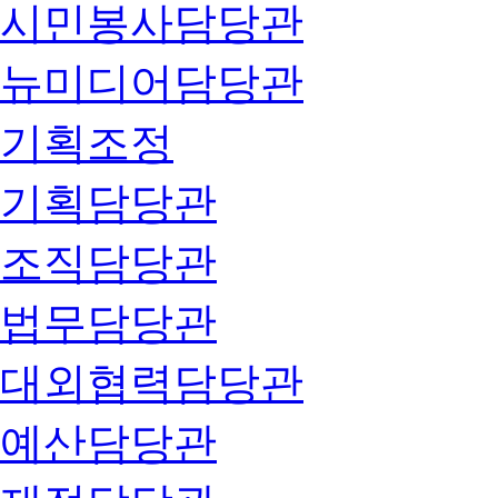
시민봉사담당관
뉴미디어담당관
기획조정
기획담당관
조직담당관
법무담당관
대외협력담당관
예산담당관