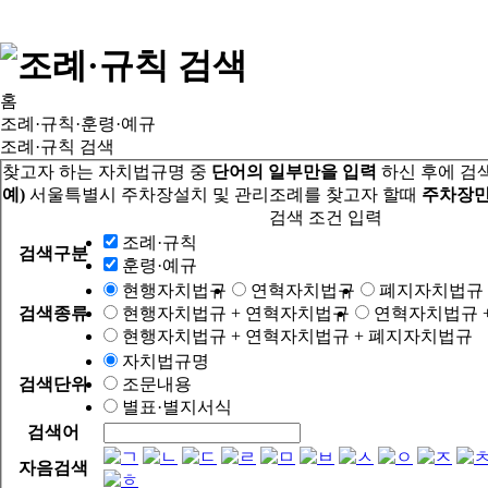
홈
조례·규칙·훈령·예규
조례·규칙 검색
찾고자 하는 자치법규명 중
단어의 일부만을 입력
하신 후에 검
예)
서울특별시 주차장설치 및 관리조례를 찾고자 할때
주차장만
검색 조건 입력
조례·규칙
검색구분
훈령·예규
현행자치법규
연혁자치법규
폐지자치법규
검색종류
현행자치법규 + 연혁자치법규
연혁자치법규 
현행자치법규 + 연혁자치법규 + 폐지자치법규
자치법규명
검색단위
조문내용
별표·별지서식
검색어
자음검색