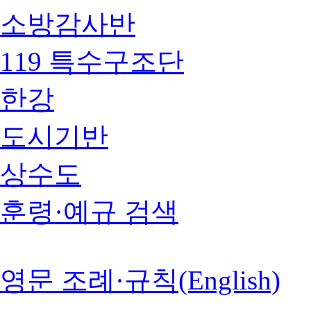
소방감사반
119 특수구조단
한강
도시기반
상수도
훈령·예규 검색
영문 조례·규칙(English)