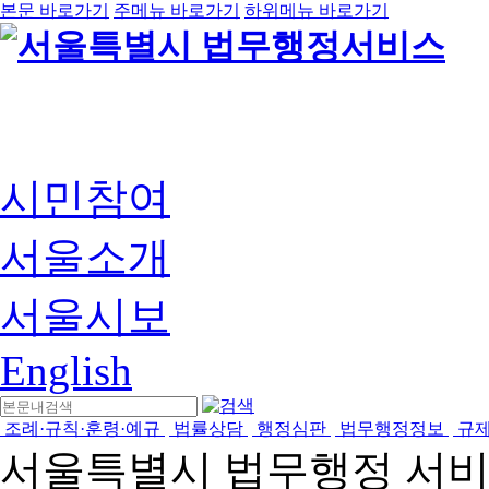
본문 바로가기
주메뉴 바로가기
하위메뉴 바로가기
시민참여
서울소개
서울시보
English
조례·규칙·훈령·예규
법률상담
행정심판
법무행정정보
규
서울특별시 법무행정 서