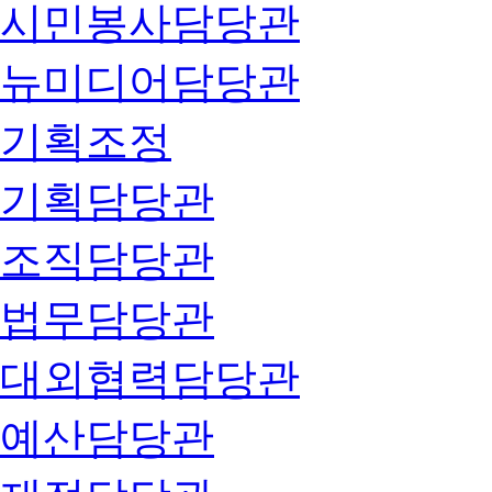
시민봉사담당관
뉴미디어담당관
기획조정
기획담당관
조직담당관
법무담당관
대외협력담당관
예산담당관