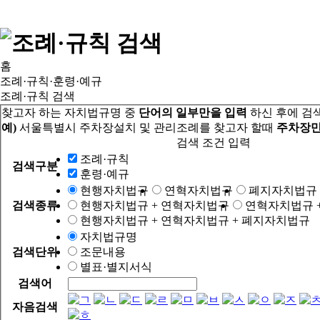
홈
조례·규칙·훈령·예규
조례·규칙 검색
찾고자 하는 자치법규명 중
단어의 일부만을 입력
하신 후에 검
예)
서울특별시 주차장설치 및 관리조례를 찾고자 할때
주차장만
검색 조건 입력
조례·규칙
검색구분
훈령·예규
현행자치법규
연혁자치법규
폐지자치법규
검색종류
현행자치법규 + 연혁자치법규
연혁자치법규 
현행자치법규 + 연혁자치법규 + 폐지자치법규
자치법규명
검색단위
조문내용
별표·별지서식
검색어
자음검색