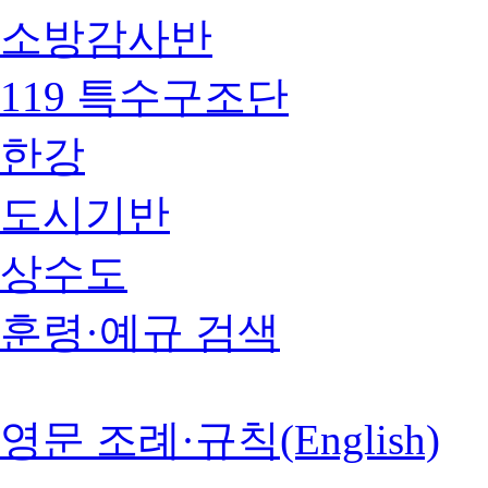
소방감사반
119 특수구조단
한강
도시기반
상수도
훈령·예규 검색
영문 조례·규칙(English)