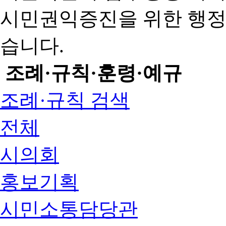
시민권익증진을 위한 행
습니다.
조례·규칙·훈령·예규
조례·규칙 검색
전체
시의회
홍보기획
시민소통담당관