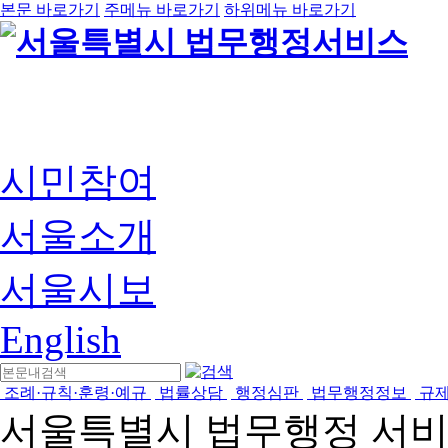
본문 바로가기
주메뉴 바로가기
하위메뉴 바로가기
시민참여
서울소개
서울시보
English
조례·규칙·훈령·예규
법률상담
행정심판
법무행정정보
규
서울특별시 법무행정 서