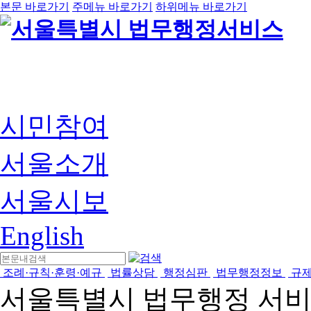
본문 바로가기
주메뉴 바로가기
하위메뉴 바로가기
시민참여
서울소개
서울시보
English
조례·규칙·훈령·예규
법률상담
행정심판
법무행정정보
규
서울특별시 법무행정 서