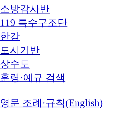
소방감사반
119 특수구조단
한강
도시기반
상수도
훈령·예규 검색
영문 조례·규칙(English)