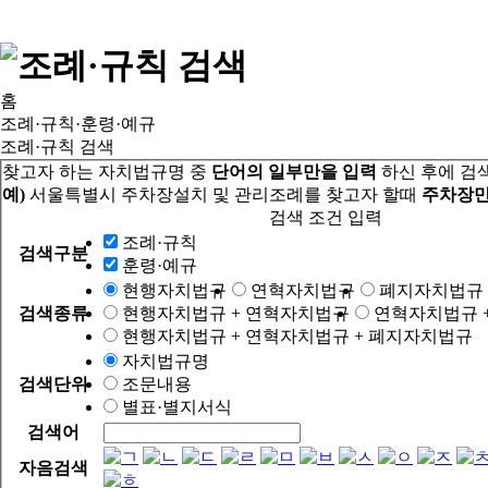
홈
조례·규칙·훈령·예규
조례·규칙 검색
찾고자 하는 자치법규명 중
단어의 일부만을 입력
하신 후에 검
예)
서울특별시 주차장설치 및 관리조례를 찾고자 할때
주차장만
검색 조건 입력
조례·규칙
검색구분
훈령·예규
현행자치법규
연혁자치법규
폐지자치법규
검색종류
현행자치법규 + 연혁자치법규
연혁자치법규 
현행자치법규 + 연혁자치법규 + 폐지자치법규
자치법규명
검색단위
조문내용
별표·별지서식
검색어
자음검색