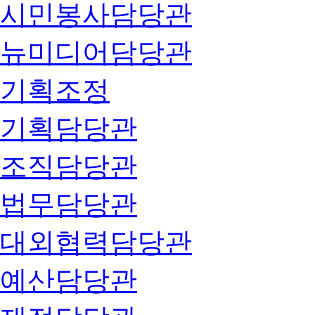
시민봉사담당관
뉴미디어담당관
기획조정
기획담당관
조직담당관
법무담당관
대외협력담당관
예산담당관