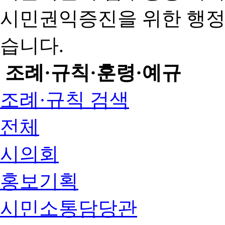
시민권익증진을 위한 행
습니다.
조례·규칙·훈령·예규
조례·규칙 검색
전체
시의회
홍보기획
시민소통담당관