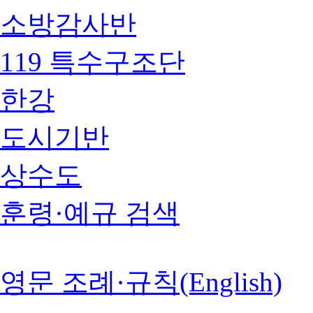
소방감사반
119 특수구조단
한강
도시기반
상수도
훈령·예규 검색
영문 조례·규칙(English)