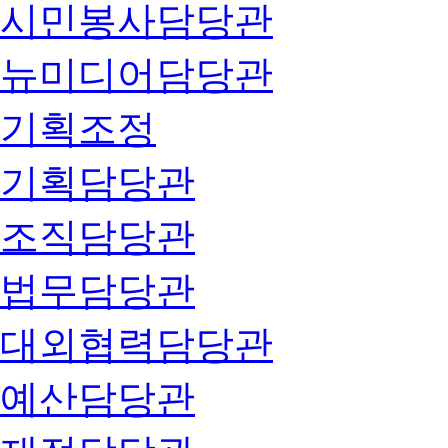
시민봉사담당관
뉴미디어담당관
기획조정
기획담당관
조직담당관
법무담당관
대외협력담당관
예산담당관