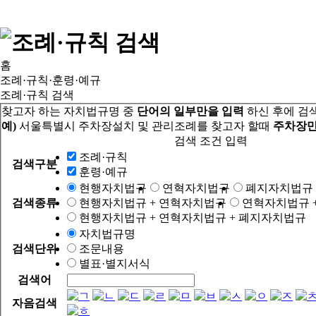
홈
조례·규칙·훈령·예규
조례·규칙 검색
찾고자 하는 자치법규명 중
단어의 일부만을 입력
하신 후에 검
예)
서울특별시 주차장설치 및 관리조례를 찾고자 할때
주차장만
검색 조건 입력
조례·규칙
검색구분
훈령·예규
현행자치법규
연혁자치법규
폐지자치법규
검색종류
현행자치법규 + 연혁자치법규
연혁자치법규 
현행자치법규 + 연혁자치법규 + 폐지자치법규
자치법규명
검색단위
조문내용
별표·별지서식
검색어
자음검색