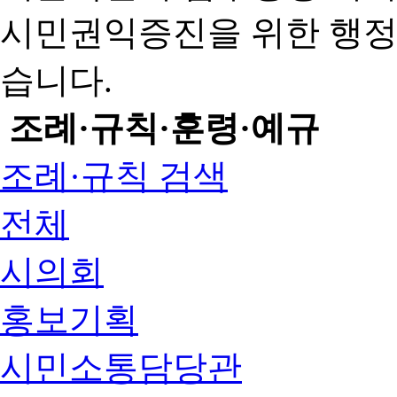
시민권익증진을 위한 행
습니다.
조례·규칙·훈령·예규
조례·규칙 검색
전체
시의회
홍보기획
시민소통담당관