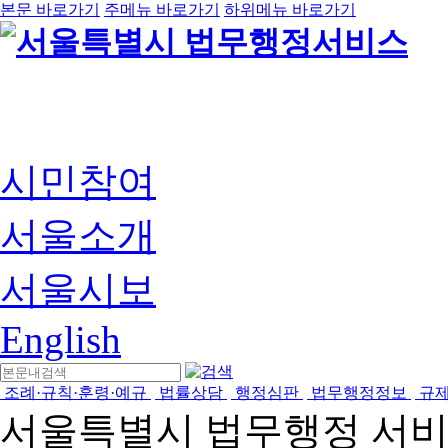
본문 바로가기
주메뉴 바로가기
하위메뉴 바로가기
시민참여
서울소개
서울시보
English
조례·규칙·훈령·예규
법률상담
행정심판
법무행정정보
규
서울특별시 법무행정 서