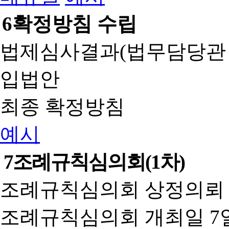
6
확정방침 수립
법제심사결과(법무담당관
입법안
최종 확정방침
예시
7
조례규칙심의회(1차)
조례규칙심의회 상정의뢰 
조례규칙심의회 개최일 7