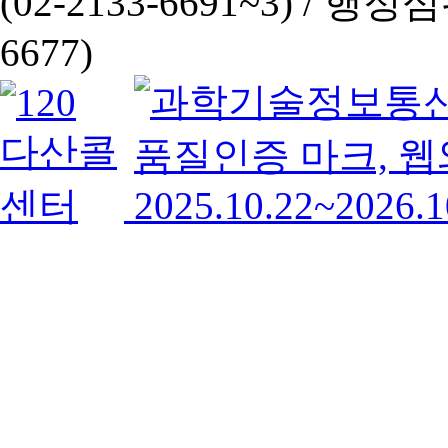
(02-2133-6691~3) /
행정심판 
6677)