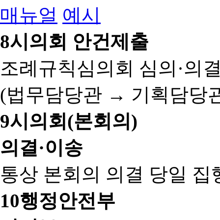
매뉴얼
예시
8
시의회 안건제출
조례규칙심의회 심의·의결
(법무담당관 → 기획담당관
9
시의회(본회의)
의결·이송
통상 본회의 의결 당일 집
10
행정안전부