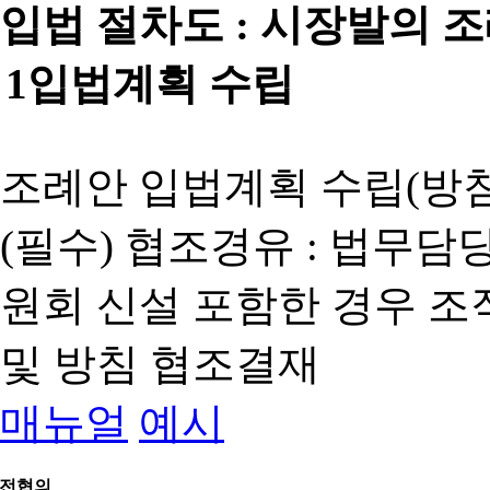
입법 절차도 :
시장발의 
1
입법계획 수립
조례안 입법계획 수립(방침
(필수) 협조경유 : 법무담
원회 신설 포함한 경우 
및 방침 협조결재
매뉴얼
예시
전협의