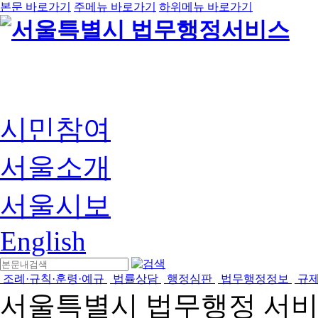
본문 바로가기
주메뉴 바로가기
하위메뉴 바로가기
시민참여
서울소개
서울시보
English
조례·규칙·훈령·예규
법률상담
행정심판
법무행정정보
규
서울특별시 법무행정 서