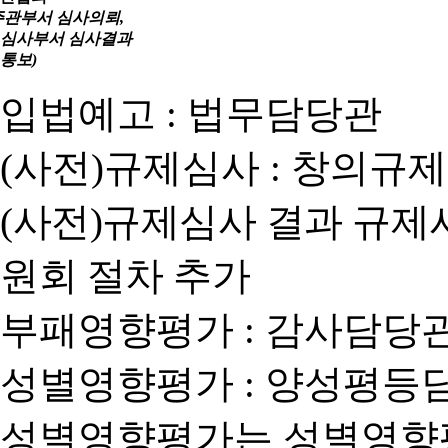
주관부서 심사의뢰,
심사부서 심사결과
통보)
입법예고 : 법무담당관
(사전)규제심사 : 창의규
(사전)규제심사 결과 규제
원회 절차 추가
부패영향평가 : 감사담당
성별영향평가 : 양성평등
성별영향평가는 성별영향