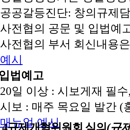
공공갈등진단: 창의규제
사전협의 공문 및 입법예고
사전협의 부서 회신내용은
예시
입법예고
20일 이상 : 시보게재 필
시보 : 매주 목요일 발간 
매뉴얼
예시
4
규제개혁위원회 심의
(규제