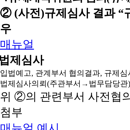
② (사전)규제심사 결과 
우
매뉴얼
법제심사
입법예고, 관계부서 협의결과, 규제심
법제심사의뢰(주관부서→법무담당관)
위 ②의 관련부서 사전협
첨부
매뉴얼
예시