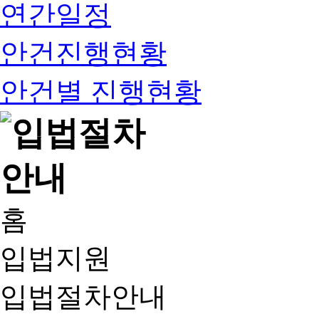
연간일정
안건진행현황
안건별 진행현황
홈
입법지원
입법절차안내