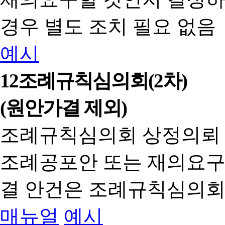
경우 별도 조치 필요 없음
예시
12
조례규칙심의회(2차)
(원안가결 제외)
조례규칙심의회 상정의뢰
조례공포안 또는 재의요구
결 안건은 조례규칙심의회
매뉴얼
예시