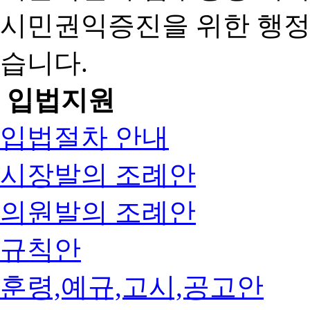
시민권익증진을 위한 행
습니다.
입법지원
입법절차 안내
시장발의 조례안
의원발의 조례안
규칙안
훈령,예규,고시,공고안