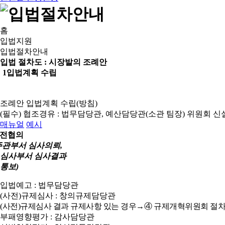
홈
입법지원
입법절차안내
입법 절차도 :
시장발의 조례안
1
입법계획 수립
조례안 입법계획 수립(방침)
(필수) 협조경유 : 법무담당관, 예산담당관(소관 팀장)
위원회 신
매뉴얼
예시
전협의
주관부서 심사의뢰,
심사부서 심사결과
통보)
입법예고 : 법무담당관
(사전)규제심사 : 창의규제담당관
(사전)규제심사 결과 규제사항 있는 경우→④ 규제개혁위원회 절차
부패영향평가 : 감사담당관