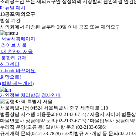
조례공포안 또는 재의요구안 상정의뢰
시장발의 원안의결 안건
매뉴얼
예시
13
공포/재의요구
법정 기간
시의회에서 이송된 날부터 20일 이내 공포 또는 재의요구
서울시홈페이지
라이브 서울
내 손안에 서울
불합리 규제
신고센터
e-book 바꾸어요.
희망으로!
(법령·제도개선)
개인정보 처리방침
청사안내
서울특별시청 04524 서울특별시 중구 세종대로 110
법률상담 시스템 이용문의(02-2133-6714) /
서울시 사이버 법률상담 신
마을변호사 상담예약 문의(02-2133-6715) /
마을법무사 상담예약 문의(
누리집 운영(오류 등) 일반사항 문의(02-2133-6686)
규제개혁 문의(02-2133-7828) /
자치법규 제·개정 등 문의(02-2133-6