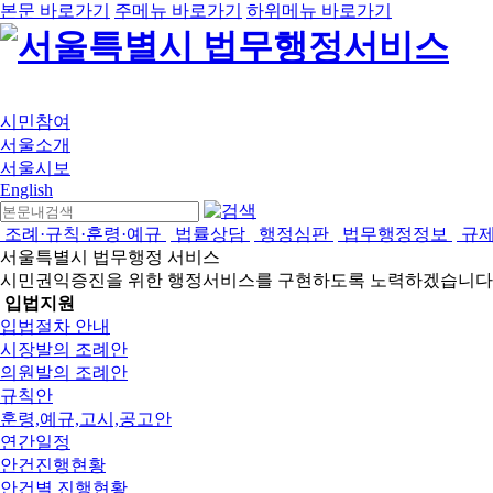
본문 바로가기
주메뉴 바로가기
하위메뉴 바로가기
시민참여
서울소개
서울시보
English
조례·규칙·훈령·예규
법률상담
행정심판
법무행정정보
규
서울특별시 법무행정 서비스
시민권익증진을 위한 행정서비스를 구현하도록 노력하겠습니다
입법지원
입법절차 안내
시장발의 조례안
의원발의 조례안
규칙안
훈령,예규,고시,공고안
연간일정
안건진행현황
안건별 진행현황