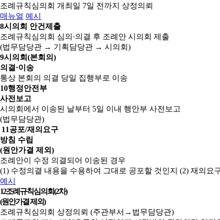
조례규칙심의회 개최일 7일 전까지 상정의뢰
매뉴얼
예시
8
시의회 안건제출
조례규칙심의회 심의·의결 후 조례안 시의회 제출
(법무담당관 → 기획담당관 → 시의회)
9
시의회(본회의)
의결·이송
통상 본회의 의결 당일 집행부로 이송
10
행정안전부
사전보고
시의회에서 이송된 날부터 5일 이내 행안부 사전보고
(법무담당관)
11
공포/재의요구
방침 수립
(원안가결 제외)
조례안이 수정 의결되어 이송된 경우
(1) 수정의결 내용을 수용하여 그대로 공포할 것인지
(2) 재의
예시
12
조례규칙심의회(2차)
(원안가결 제외)
조례규칙심의회 상정의뢰 (주관부서→법무담당관)