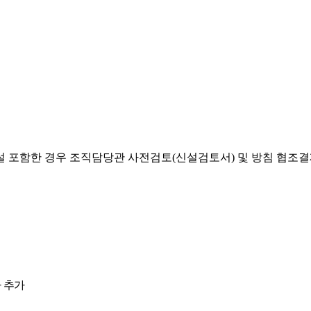
설 포함한 경우 조직담당관 사전검토(신설검토서) 및 방침 협조
 추가