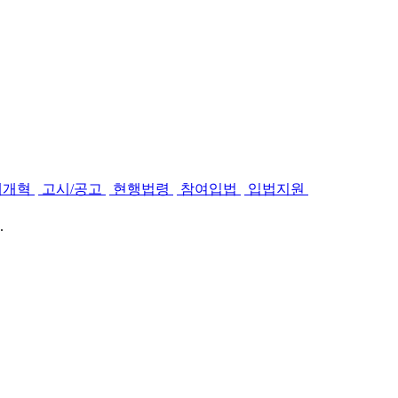
제개혁
고시/공고
현행법령
참여입법
입법지원
.