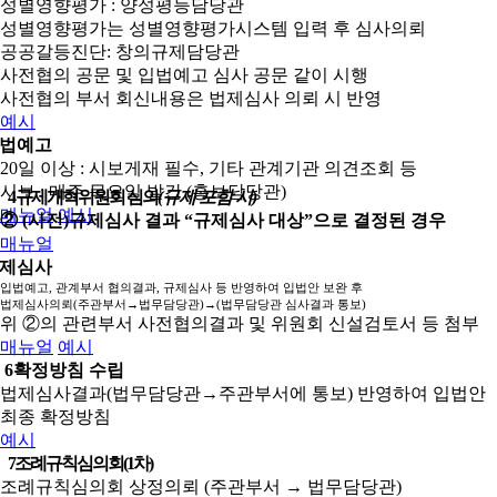
성별영향평가 : 양성평등담당관
성별영향평가는 성별영향평가시스템 입력 후 심사의뢰
공공갈등진단: 창의규제담당관
사전협의 공문 및 입법예고 심사 공문 같이 시행
사전협의 부서 회신내용은 법제심사 의뢰 시 반영
예시
법예고
20일 이상 : 시보게재 필수, 기타 관계기관 의견조회 등
시보 : 매주 목요일 발간 (홍보담당관)
4
규제개혁위원회 심의
(규제 포함 시)
매뉴얼
예시
② (사전)규제심사 결과 “규제심사 대상”으로 결정된 경우
매뉴얼
제심사
입법예고, 관계부서 협의결과, 규제심사 등 반영하여 입법안 보완 후
법제심사의뢰(주관부서→법무담당관)→(법무담당관 심사결과 통보)
위 ②의 관련부서 사전협의결과 및 위원회 신설검토서 등 첨부
매뉴얼
예시
6
확정방침 수립
법제심사결과(법무담당관→주관부서에 통보) 반영하여 입법안
최종 확정방침
예시
7
조례규칙심의회(1차)
조례규칙심의회 상정의뢰 (주관부서 → 법무담당관)